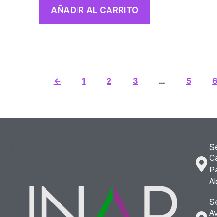
AÑADIR AL CARRITO
←
1
2
3
…
5
S
Ca
Pa
Al
S
Av