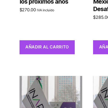
los próximos años
Méxic
Desa
$
270.00
IVA incluido
$
285.0
AÑADIR AL CARRITO
AÑA