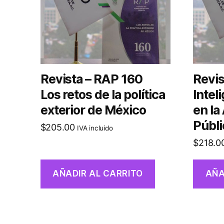
Revista – RAP 160
Revis
Los retos de la política
Inteli
exterior de México
en la
Públi
$
205.00
IVA incluido
$
218.0
AÑADIR AL CARRITO
AÑA