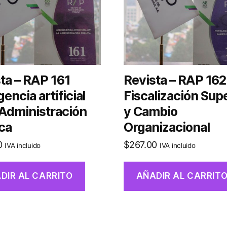
ta – RAP 161
Revista – RAP 162
gencia artificial
Fiscalización Sup
 Administración
y Cambio
ca
Organizacional
0
$
267.00
IVA incluido
IVA incluido
DIR AL CARRITO
AÑADIR AL CARRIT