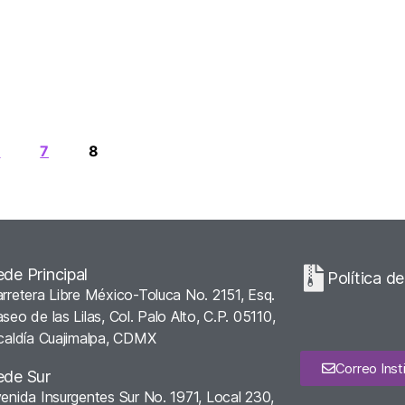
6
7
8
ede Principal
Política d
rretera Libre México-Toluca No. 2151, Esq.
seo de las Lilas, Col. Palo Alto, C.P. 05110,
caldía Cuajimalpa, CDMX
Correo Insti
ede Sur
enida Insurgentes Sur No. 1971, Local 230,