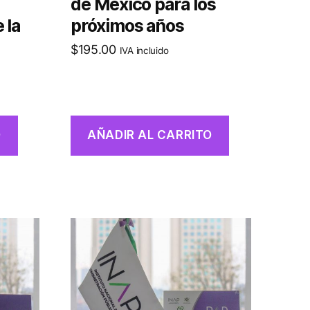
de México para los
 la
próximos años
$
195.00
IVA incluido
O
AÑADIR AL CARRITO