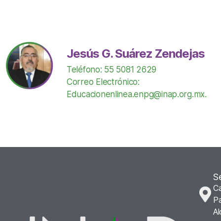
Jesús G. Suárez Zendejas
Teléfono: 55 5081 2629
Correo Electrónico:
Educacionenlinea.enpg@inap.org.mx.
S
Ca
Pa
Al