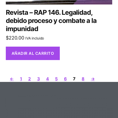
Revista – RAP 146. Legalidad,
debido proceso y combate a la
impunidad
$
220.00
IVA incluido
AÑADIR AL CARRITO
←
1
2
3
4
5
6
7
8
→