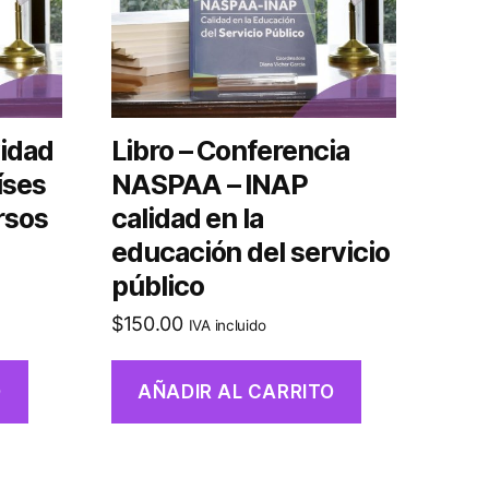
vidad
Libro – Conferencia
íses
NASPAA – INAP
rsos
calidad en la
educación del servicio
público
$
150.00
IVA incluido
O
AÑADIR AL CARRITO