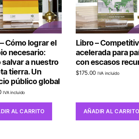
 – Cómo lograr el
Libro – Competiti
o necesario:
acelerada para pa
salvar a nuestro
con escasos recu
ta tierra. Un
$
175.00
IVA incluido
cio público global
0
IVA incluido
DIR AL CARRITO
AÑADIR AL CARRIT