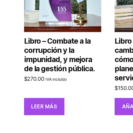
Libro – Combate a la
Libro
corrupción y la
cambi
impunidad, y mejora
cómo 
de la gestión pública.
plane
servi
$
270.00
IVA incluido
$
150.0
LEER MÁS
AÑA