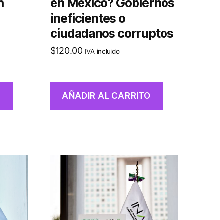
n
en México? Gobiernos
ineficientes o
ciudadanos corruptos
$
120.00
IVA incluido
O
AÑADIR AL CARRITO