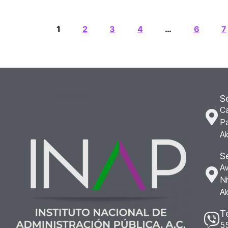
1
2
3
4
…
6
7
S
Ca
Pa
Al
S
Av
Ni
Al
T
5