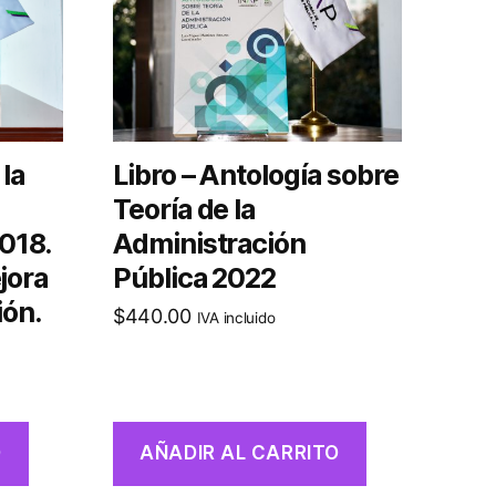
 la
Libro – Antología sobre
Teoría de la
018.
Administración
jora
Pública 2022
ión.
$
440.00
IVA incluido
O
AÑADIR AL CARRITO