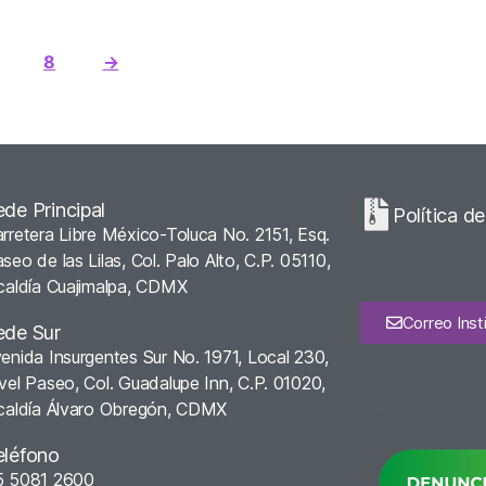
8
→
ede Principal
Política d
rretera Libre México-Toluca No. 2151, Esq.
seo de las Lilas, Col. Palo Alto, C.P. 05110,
caldía Cuajimalpa, CDMX
Correo Insti
ede Sur
enida Insurgentes Sur No. 1971, Local 230,
vel Paseo, Col. Guadalupe Inn, C.P. 01020,
caldía Álvaro Obregón, CDMX
eléfono
5 5081 2600