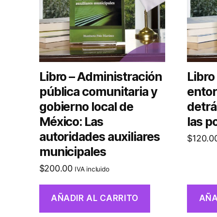
Libro – Administración
Libro
pública comunitaria y
entor
gobierno local de
detrá
México: Las
las p
autoridades auxiliares
$
120.0
municipales
$
200.00
IVA incluido
AÑADIR AL CARRITO
AÑA