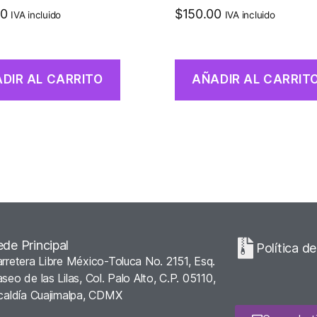
00
$
150.00
IVA incluido
IVA incluido
DIR AL CARRITO
AÑADIR AL CARRIT
ede Principal
Política d
rretera Libre México-Toluca No. 2151, Esq.
seo de las Lilas, Col. Palo Alto, C.P. 05110,
caldía Cuajimalpa, CDMX