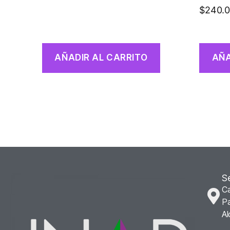
$
240.
AÑADIR AL CARRITO
AÑA
S
Ca
Pa
Al