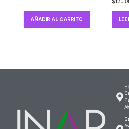
$
120.0
AÑADIR AL CARRITO
LEE
S
Ca
Pa
Al
S
Av