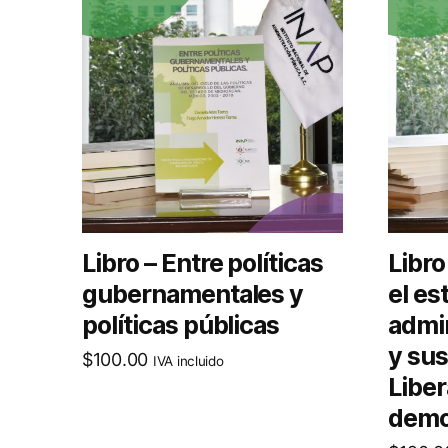
Libro – Entre políticas
Libro
gubernamentales y
el es
políticas públicas
admin
y sus
$
100.00
IVA incluido
Liber
demo