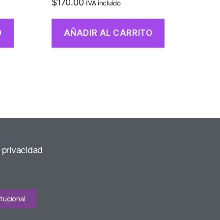
$
170.00
IVA incluido
O
AÑADIR AL CARRITO
e privacidad
tucional