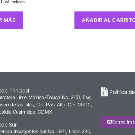
0
IVA incluido
R MÁS
AÑADIR AL CARRIT
ede Principal
Política d
rretera Libre México-Toluca No. 2151, Esq.
seo de las Lilas, Col. Palo Alto, C.P. 05110,
caldía Cuajimalpa, CDMX
Correo Insti
ede Sur
enida Insurgentes Sur No. 1971, Local 230,