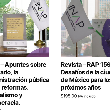
 – Apuntes sobre
Revista – RAP 15
tado, la
Desafíos de la ci
istración pública
de México para lo
 reformas.
próximos años
alismo y
$
195.00
IVA incluido
cracia.